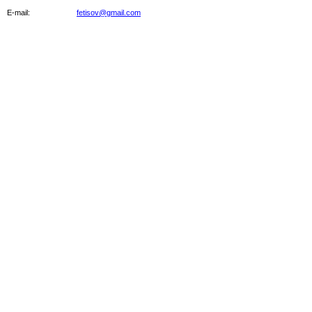
E-mail:
fetisov@gmail.com